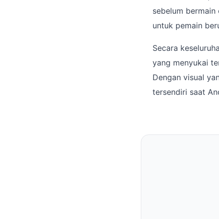
sebelum bermain d
untuk pemain beru
Secara keseluruh
yang menyukai t
Dengan visual yan
tersendiri saat 